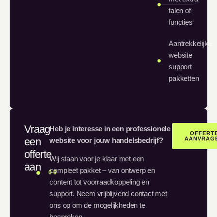
talen of
functies
Aantrekkelijke
website
support
pakketten
Vraag
Heb je interesse in een professionele
OFFERT
een
AANVRAG
website voor jouw handelsbedrijf?
offerte
Wij staan voor je klaar met een
aan
compleet pakket – van ontwerp en
06
content tot voorraadkoppeling en
support. Neem vrijblijvend contact met
ons op om de mogelijkheden te
bespreken.