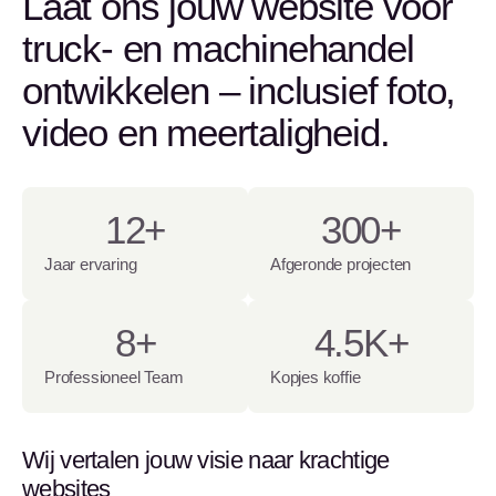
Laat ons jouw website voor
truck- en machinehandel
ontwikkelen – inclusief foto,
video en meertaligheid.
12
+
300
+
Jaar ervaring
Afgeronde projecten
8
+
4.5
K+
Professioneel Team
Kopjes koffie
Wij vertalen jouw visie naar krachtige
websites