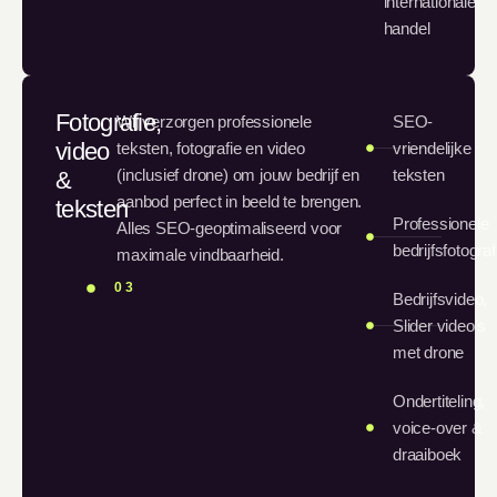
internationale
handel
Fotografie,
Wij verzorgen professionele
SEO-
video
teksten, fotografie en video
vriendelijke
(inclusief drone) om jouw bedrijf en
teksten
&
aanbod perfect in beeld te brengen.
teksten
Professionele
Alles SEO-geoptimaliseerd voor
bedrijfsfotograf
maximale vindbaarheid.
03
Bedrijfsvideo,
Slider video's
met drone
Ondertiteling,
voice-over &
draaiboek