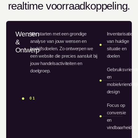
realtime voorraadkoppeling.
Wensen
We starten met een grondige
Inventarisatie
&
analyse van jouw wensen en
van huidige
bedrijfsdoelen. Zo ontwerpen we
situatie en
Ontwerp
een website die precies aansluit bij
doelen
jouw handelsactiviteiten en
Gebruiksvriende
doelgroep.
en
mobielvriendelij
design
01
Focus op
conversie
en
vindbaarheid