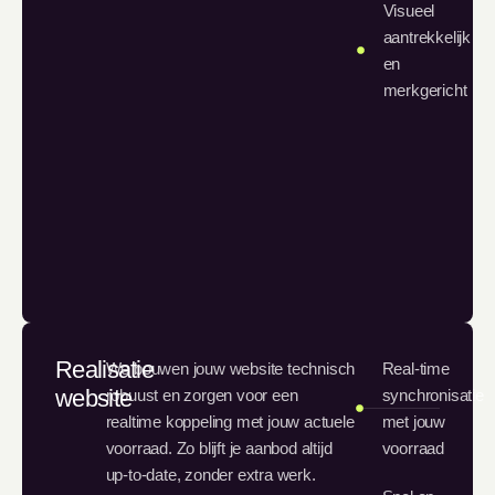
Visueel
aantrekkelijk
en
merkgericht
Realisatie
We bouwen jouw website technisch
Real-time
website
robuust en zorgen voor een
synchronisatie
realtime koppeling met jouw actuele
met jouw
voorraad. Zo blijft je aanbod altijd
voorraad
up-to-date, zonder extra werk.