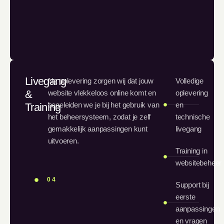
Livegang
Na oplevering zorgen wij dat jouw
Volledige
&
website vlekkeloos online komt en
oplevering
begeleiden we je bij het gebruik van
en
Training
het beheersysteem, zodat je zelf
technische
gemakkelijk aanpassingen kunt
livegang
uitvoeren.
Training in
websitebeheer
04
Support bij
eerste
aanpassingen
en vragen