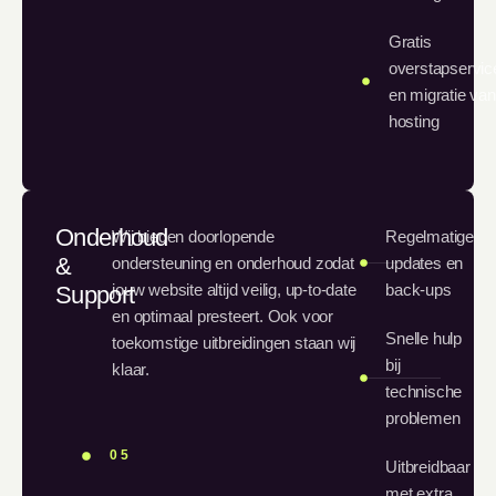
Gratis
overstapservic
en migratie van
hosting
Onderhoud
Wij bieden doorlopende
Regelmatige
&
ondersteuning en onderhoud zodat
updates en
jouw website altijd veilig, up-to-date
back-ups
Support
en optimaal presteert. Ook voor
Snelle hulp
toekomstige uitbreidingen staan wij
bij
klaar.
technische
problemen
05
Uitbreidbaar
met extra